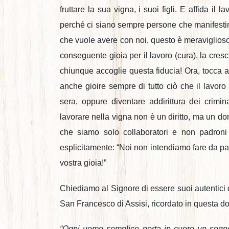
fruttare la sua vigna, i suoi figli. E affida il la
perché ci siano sempre persone che manifesti
che vuole avere con noi, questo è meraviglioso, 
conseguente gioia per il lavoro (cura), la cresc
chiunque accoglie questa fiducia! Ora, tocca 
anche gioire sempre di tutto ciò che il lavoro 
sera, oppure diventare addirittura dei crimin
lavorare nella vigna non è un diritto, ma un do
che siamo solo collaboratori e non padroni
esplicitamente: “Noi non intendiamo fare da pad
vostra gioia!”
Chiediamo al Signore di essere suoi autentici 
San Francesco di Assisi, ricordato in questa d
“Ogni uomo semplice porta in cuore un sogno