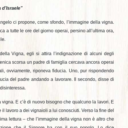
 d’Israele”
angelo ci propone, come sfondo, l’immagine della vigna.
 a tutte le ore del giorno operai, persino all’ultima ora,
le.
lla Vigna, egli si attira l’indignazione di alcuni degli
menica scorsa un padre di famiglia cercava ancora operai
uali, ovviamente, riponeva fiducia. Uno, pur rispondendo
iducia del padre andando a lavorare. Il secondo, disse di
disinteressa.
 vigna. E c’è di nuovo bisogno che qualcuno la lavori. E
il lavoro a dei vignaioli a lui conosciuti. Verso la fine del
rima lettura – che l’immagine della vigna non è altro che
azione che il Signore ha con il suo popolo. Lo dice