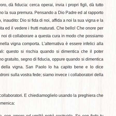
voro, dà fiducia: cerca operai, invia i propri figli, dà tutto
no la sua premura. Pensando a Dio Padre ed al rapporto
inaudito: Dio si fida di noi, affida a noi la sua vigna e la
ita ed il vedere i frutti maturati. Che bello! Che onore per
a noi di collaborare a questa cura in modo che possiamo
nella vigna comporta. L’alternativa è essere infelici alla
ali: questo si rischia quando si dimentica che il poter
no gratuito, segno di fiducia, oppure quando si dimentica
 della vigna. San Paolo lo ha capito bene e lo dice
roni sulla vostra fede; siamo invece i collaboratori della
collaboratori. E chiediamoglielo usando la preghiera che
omenica:
, con amore ed umiltà potrà costruirlo. Se con fede tu