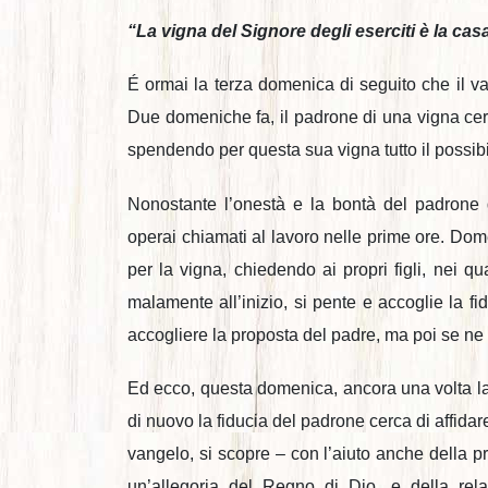
“La vigna del Signore degli eserciti è la casa
É ormai la terza domenica di seguito che il v
Due domeniche fa, il padrone di una vigna cerca
spendendo per questa sua vigna tutto il possibi
Nonostante l’onestà e la bontà del padrone de
operai chiamati al lavoro nelle prime ore. Do
per la vigna, chiedendo ai propri figli, nei q
malamente all’inizio, si pente e accoglie la f
accogliere la proposta del padre, ma poi se ne 
Ed ecco, questa domenica, ancora una volta la
di nuovo la fiducia del padrone cerca di affidare 
vangelo, si scopre – con l’aiuto anche della p
un’allegoria del Regno di Dio, e della rel