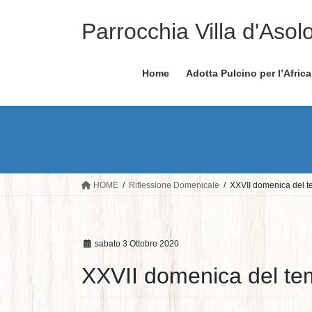
Salta
Vai
al
alla
Parrocchia Villa d'Asol
contenuto
navigazione
Home
Adotta Pulcino per l’Africa
HOME
Riflessione Domenicale
XXVII domenica del t
sabato 3 Ottobre 2020
XXVII domenica del te