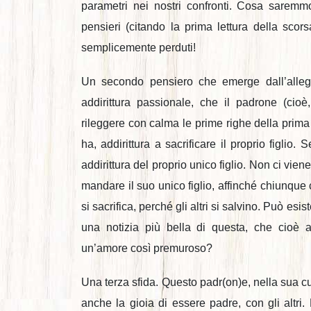
parametri nei nostri confronti. Cosa sarem
pensieri (citando la prima lettura della s
semplicemente perduti!
Un secondo pensiero che emerge dall’allego
addirittura passionale, che il padrone (cio
rileggere con calma le prime righe della prima
ha, addirittura a sacrificare il proprio figlio.
addirittura del proprio unico figlio. Non ci vie
mandare il suo unico figlio, affinché chiunque cr
si sacrifica, perché gli altri si salvino. Può e
una notizia più bella di questa, che cioè a
un’amore così premuroso?
Una terza sfida. Questo padr(on)e, nella sua cu
anche la gioia di essere padre, con gli altri