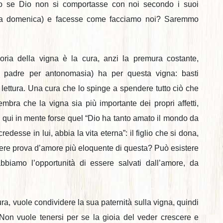
mo se Dio non si comportasse con noi secondo i suoi
corsa domenica) e facesse come facciamo noi? Saremmo
ria della vigna è la cura, anzi la premura costante,
è, padre per antonomasia) ha per questa vigna: basti
 lettura. Una cura che lo spinge a spendere tutto ciò che
 Sembra che la vigna sia più importante dei propri affetti,
ne qui in mente forse quel “Dio ha tanto amato il mondo da
edesse in lui, abbia la vita eterna”: il figlio che si dona,
sistere prova d’amore più eloquente di questa? Può esistere
bbiamo l’opportunità di essere salvati dall’amore, da
ra, vuole condividere la sua paternità sulla vigna, quindi
. Non vuole tenersi per se la gioia del veder crescere e