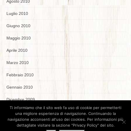
Agosto 2010
Luglio 2010
Giugno 2010
Maggio 2010
Aprile 2010
Marzo 2010
Febbraio 2010
Gennaio 2010
Dicembre 2009
Ti informiamo che il sito web fa uso di cookie per permetterti
una migliore esperienza di navigazione. Continuando la
navigazione acconsenti all'uso dei cookies. Per informazioni più
dettagliate visitare la sezione "Privacy Policy" del sito.
Parrocchia Santissimo Nome di Maria - Via Ss.Nome di Maria 1 -