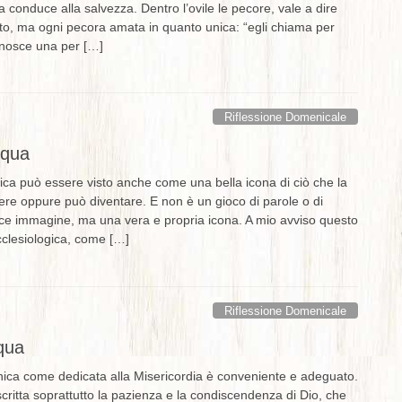
a conduce alla salvezza. Dentro l’ovile le pecore, vale a dire
nto, ma ogni pecora amata in quanto unica: “egli chiama per
onosce una per […]
Riflessione Domenicale
squa
ica può essere visto anche come una bella icona di ciò che la
ere oppure può diventare. E non è un gioco di parole o di
ce immagine, ma una vera e propria icona. A mio avviso questo
cclesiologica, come […]
Riflessione Domenicale
qua
ca come dedicata alla Misericordia è conveniente e adeguato.
critta soprattutto la pazienza e la condiscendenza di Dio, che