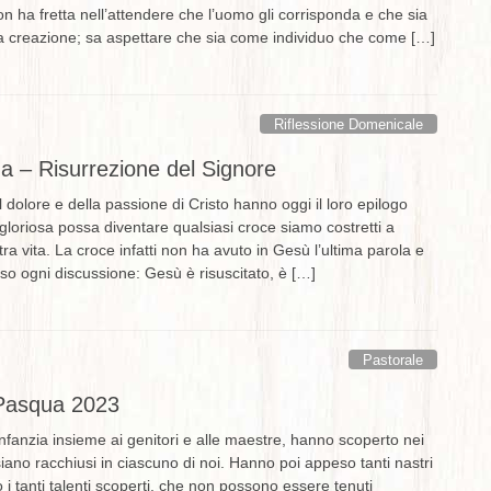
 non ha fretta nell’attendere che l’uomo gli corrisponda e che sia
sua creazione; sa aspettare che sia come individuo che come […]
Riflessione Domenicale
 – Risurrezione del Signore
 dolore e della passione di Cristo hanno oggi il loro epilogo
 gloriosa possa diventare qualsiasi croce siamo costretti a
tra vita. La croce infatti non ha avuto in Gesù l’ultima parola e
so ogni discussione: Gesù è risuscitato, è […]
Pastorale
Pasqua 2023
’infanzia insieme ai genitori e alle maestre, hanno scoperto nei
 siano racchiusi in ciascuno di noi. Hanno poi appeso tanti nastri
 i tanti talenti scoperti, che non possono essere tenuti