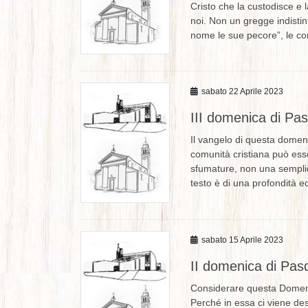
Cristo che la custodisce e l
noi. Non un gregge indisti
nome le sue pecore”, le c
sabato 22 Aprile 2023
III domenica di Pa
Il vangelo di questa domen
comunità cristiana può ess
sfumature, non una sempli
testo è di una profondità e
sabato 15 Aprile 2023
II domenica di Pas
Considerare questa Domeni
Perché in essa ci viene des