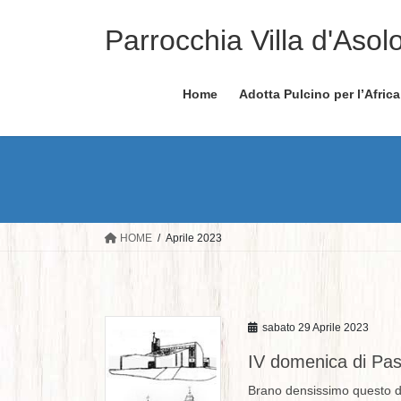
Salta
Vai
al
alla
Parrocchia Villa d'Asol
contenuto
navigazione
Home
Adotta Pulcino per l’Africa
HOME
Aprile 2023
sabato 29 Aprile 2023
IV domenica di Pa
Brano densissimo questo di s